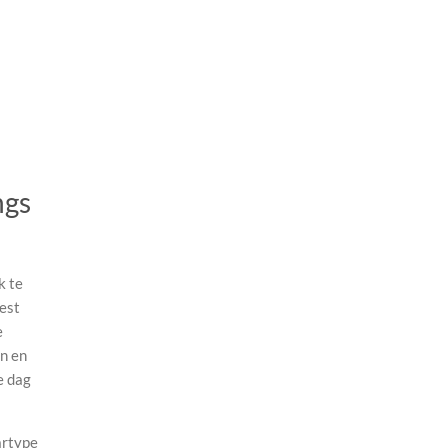
ngs
k te
est
e
jn en
e dag
artype