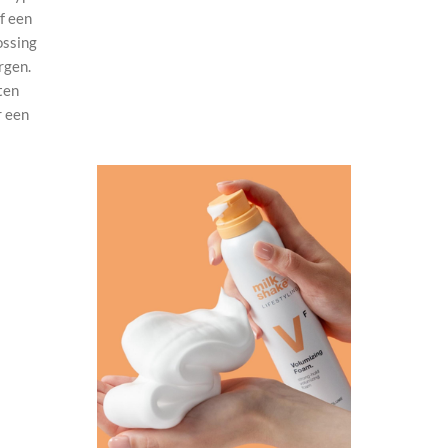
of een
ossing
rgen.
ten
r een