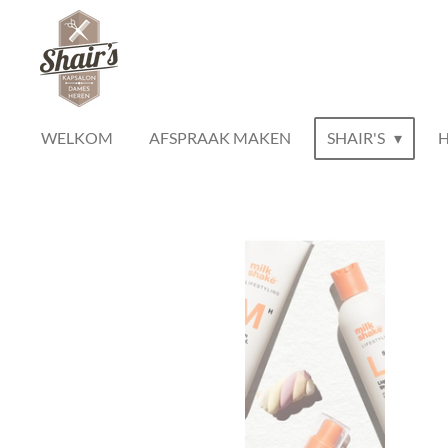
Ga
direct
naar
de
hoofdinhoud
WELKOM
AFSPRAAK MAKEN
SHAIR'S