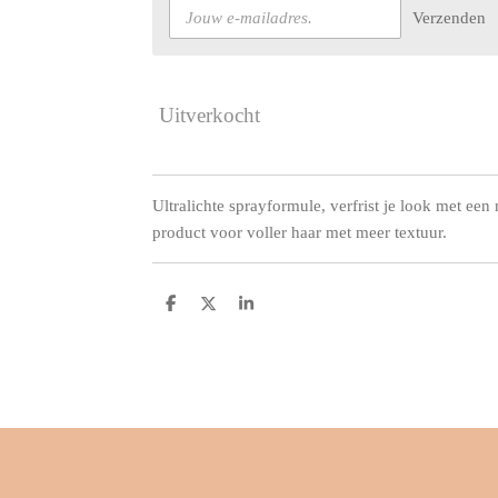
Verzenden
Uitverkocht
Ultralichte sprayformule, verfrist je look met een 
product voor voller haar met meer textuur.
D
D
S
e
e
h
l
e
a
e
l
r
n
e