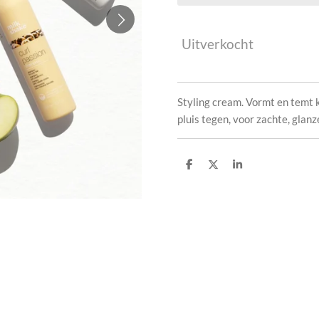
Uitverkocht
Styling cream. Vormt en temt kr
pluis tegen, voor zachte, glanz
D
D
S
e
e
h
l
e
a
e
l
r
n
e