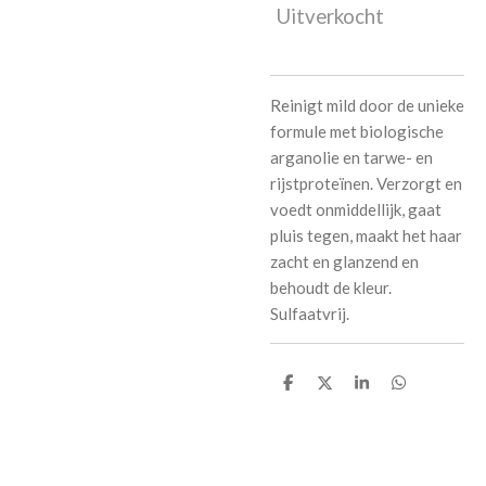
Uitverkocht
Reinigt mild door de unieke
formule met biologische
arganolie en tarwe- en
rijstprote
ï
nen. Verzorgt en
voedt onmiddellijk, gaat
pluis tegen, maakt het haar
zacht en glanzend en
behoudt de kleur.
Sulfaatvrij.
D
D
S
D
e
e
h
e
l
e
a
l
e
l
r
e
n
e
n