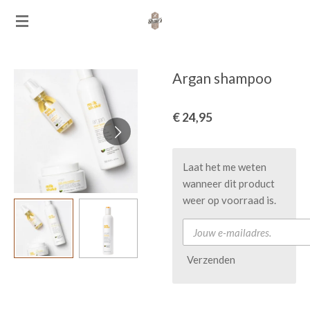
Ga
direct
naar
de
Argan shampoo
hoofdinhoud
€ 24,95
Laat het me weten
wanneer dit product
weer op voorraad is.
Verzenden